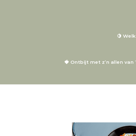
🍋 Wel
🍓 Ontbijt met z’n allen va