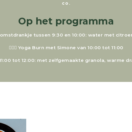
Op het programma
komstdrankje tussen 9:30 en 10:00: water met citro
🧘🏻‍♀️ Yoga Burn met Simone van 10:00 tot 11:00
n 11:00 tot 12:00: met zelfgemaakte granola, warme d