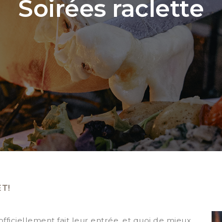
Soirées raclette
T!
officiellement fait leur entrée, et quoi de mieux