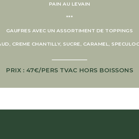
PAIN AU LEVAIN
***
GAUFRES AVEC UN ASSORTIMENT DE TOPPINGS
UD, CREME CHANTILLY, SUCRE, CARAMEL, SPECULOO
PRIX : 47€/PERS TVAC HORS BOISSONS