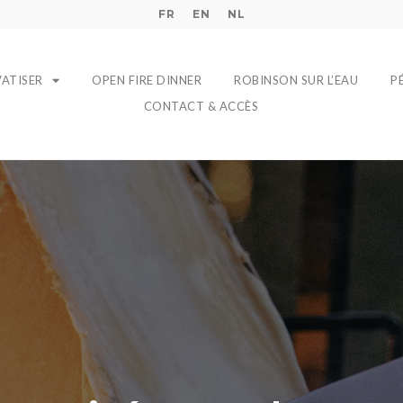
FR
EN
NL
VATISER
OPEN FIRE DINNER
ROBINSON SUR L’EAU
P
CONTACT & ACCÈS