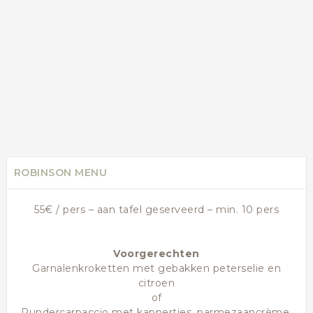
ROBINSON MENU
55€ / pers – aan tafel geserveerd – min. 10 pers
Voorgerechten
Garnalenkroketten met gebakken peterselie en
citroen
of
Rundercarpaccio met kappertjes, parmezaancrème,