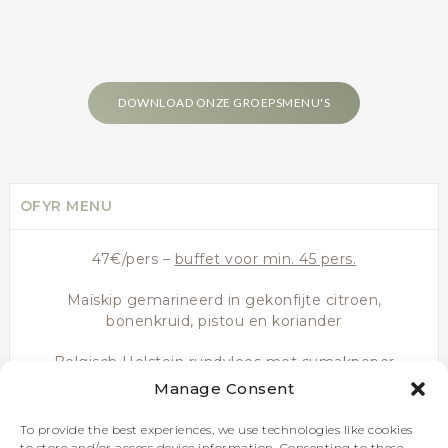
DOWNLOAD ONZE GROEPSMENU'S
OFYR MENU
47€/pers –
buffet voor min. 45 pers.
Maïskip gemarineerd in gekonfijte citroen,
bonenkruid, pistou en koriander
Belgisch Holstein rundvlees met sumakpeper
Manage Consent
Kalfskefta met kruiden, munt- en salieyoghurt
To provide the best experiences, we use technologies like cookies
Zeebaarsfilet, vierge olie
to store and/or access device information. Consenting to these