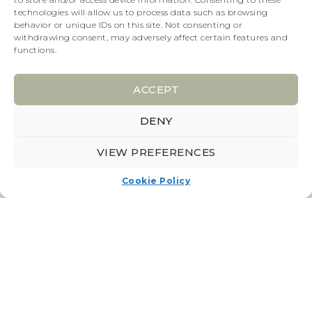
technologies will allow us to process data such as browsing
Vegetarische opties beschikbaar op aanvraag
behavior or unique IDs on this site. Not consenting or
withdrawing consent, may adversely affect certain features and
functions.
Warme bijgerechten
Venkelhoning & komijn
ACCEPT
Courgette met citroentijm
DENY
Chimichurri Maïs
VIEW PREFERENCES
Aubergine tahini, oregano
Cookie Policy
Bloemkool, komijn, rozemarijn
Tomatenclusters, salie
Aardappel, zure room met bieslook
Salades
Quinoa met groene groenten en sumak
Sperziebonen, tomaten, feta, za’atar