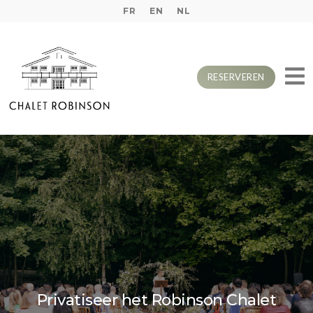
FR
EN
NL
RESERVEREN
Privatiseer het Robinson Chalet