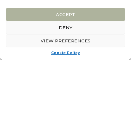
Pedalos:
12:00 tot zonsondergang
ACCEPT
DENY
WERKEN BIJ CHALET ROBINSON
VIEW PREFERENCES
1€ per persoon voor de oversteek van het meer
Cookie Policy
ONTVANG ONS NIEUWS
2026 © Choux de Bruxelles
All rights reserved