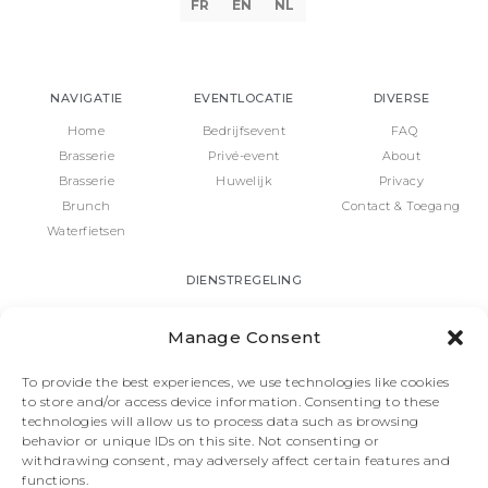
FR
EN
NL
NAVIGATIE
EVENTLOCATIE
DIVERSE
Home
Bedrijfsevent
FAQ
Brasserie
Privé-event
About
Brasserie
Huwelijk
Privacy
Brunch
Contact & Toegang
Waterfietsen
DIENSTREGELING
Chalet:
Manage Consent
Maan t/m zo: 12:00 tot 23:00 uur.
Keuken:
To provide the best experiences, we use technologies like cookies
to store and/or access device information. Consenting to these
12:00 tot 14:30 & 18:00 tot 22:00
technologies will allow us to process data such as browsing
behavior or unique IDs on this site. Not consenting or
Brunch:
withdrawing consent, may adversely affect certain features and
Zondag om 10:30 of 13:00 uur
functions.