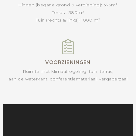
Binnen (begane grond & verdieping): 375m²
Terras : 380m²
Tuin (rechts & links): 1000 m²
VOORZIENINGEN
Ruimte met klimaatregeling, tuin, terras,
aan de waterkant, conferentiemateriaal, vergaderzaal