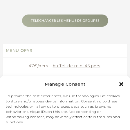
TÉLÉCHARGER LES MENUS DE GROUPES
MENU OFYR
47€/pers –
buffet de min. 45 pers
.
Volaille jaune marinée au citron confit, sarriette,
Manage Consent
pistou, coriandre
Bœuf holstein belge au poivre sumac
To provide the best experiences, we use technologies like cookies
to store and/or access device information. Consenting to these
technologies will allow us to process data such as browsing
Kefta de veau aux herbes, yaourt menthe & sauge
behavior or unique IDs on this site. Not consenting or
withdrawing consent, may adversely affect certain features and
Filet de bar, huile vierge
functions.