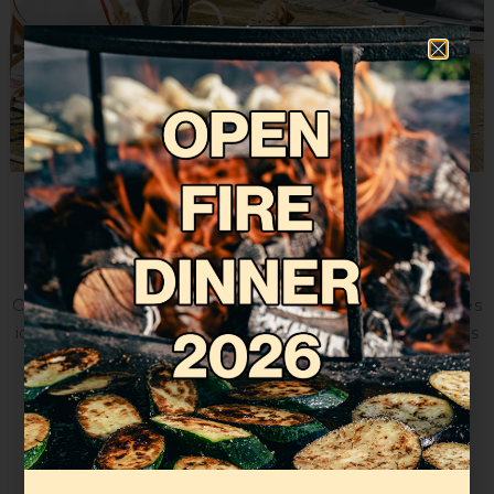
Barques et pédalos
Sur le lac, en plein cœur du Bois de la Cambre, le
Chalet Robinson met à votre disposition des barques
identiques à celles du mythique « Central Park ». Les
pédalos sont une belle activité à partager entre
amis, en amoureux ou en famille !
EN SAVOIR PLUS