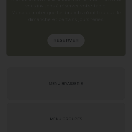
vous invitons à réserver votre table.
Merci de noter que les brunchs n'ont lieu que le
dimanche et certains jours fériés.
RÉSERVER
MENU BRASSERIE
MENU GROUPES