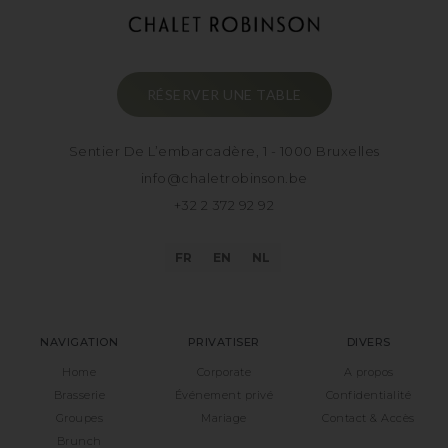
RÉSERVER UNE TABLE
Sentier De L’embarcadère, 1 - 1000 Bruxelles
info@chaletrobinson.be
+32 2 372 92 92
FR
EN
NL
NAVIGATION
PRIVATISER
DIVERS
Home
Corporate
A propos
Brasserie
Événement privé
Confidentialité
Groupes
Mariage
Contact & Accès
Brunch