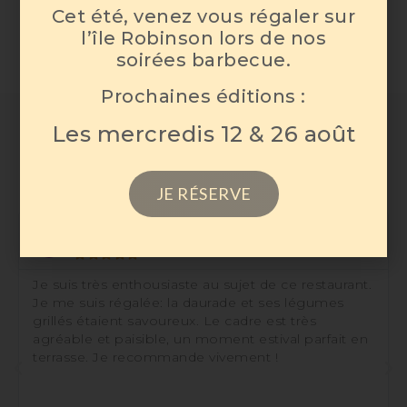
Cet été, venez vous régaler sur
l’île Robinson lors de nos
soirées barbecue.
Prochaines éditions :
Vos commentaires
Les mercredis 12 & 26 août
Merci
!
JE RÉSERVE
Syracuse Clyde





Je suis très enthousiaste au sujet de ce restaurant.
Je me suis régalée: la daurade et ses légumes
grillés étaient savoureux. Le cadre est très
agréable et paisible, un moment estival parfait en
terrasse. Je recommande vivement !