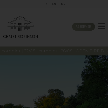
FR
EN
NL
RÉSERVER
let | 22/08 : complet | 26/08 : OPEN FIRE DINNER🔥| 2