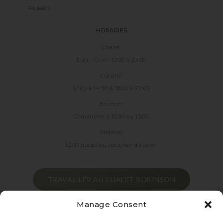
Pédalos
HORAIRES
Chalet:
Lun - Dim : 12:00 à 23:00
Cuisine:
12:00 à 14:30 & 18:00 à 22:00
Brunch:
Dimanche à 10:30 ou 13:00
Pédalos:
12:00 jusqu'au coucher du soleil
TRAVAILLER AU CHALET ROBINSON
Manage Consent
1€ par personne pour la traversée du lac aller/retour